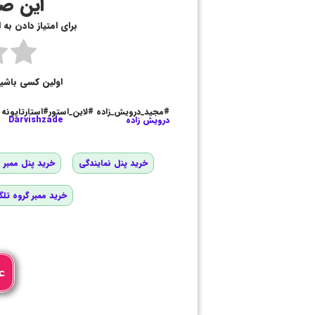
این صف
برای امتیاز دادن به
اولین کسی باشی
#مجید_درویش_زاده #لاین_استور#استارتاپونه
درویش زاده
Darvishzade
خرید پنل نمایندگی
خرید پنل ممبر و
خرید ممبر گروه تلگ
ع