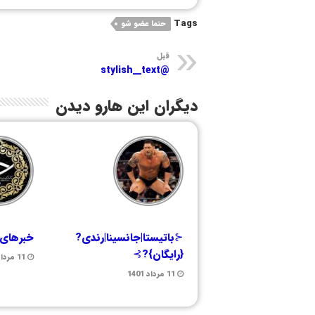
Tags
حتما عضو شو
قبل
@stylish__text
دیگران این هارو دیدن
⊰باتیستا|جانسینا|رندی?
خبرهای 
{رایگان}?⊱
11 مرداد 1401
11 مرداد 1401