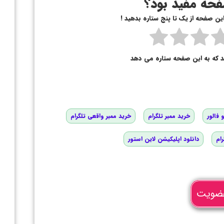
حه مفید بود؟
 این صفحه از یک تا پنج ستاره بدهید !
د که به این صفحه ستاره می دهد
 فالور
خرید ممبر تلگرام
خرید ممبر واقعی تلگرام
رام
دانلود اپلیکیشن لاین استور
ضویت