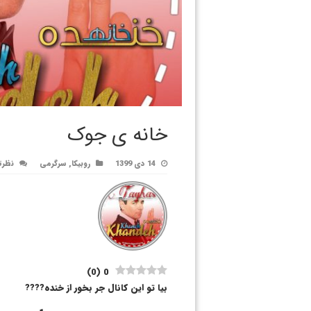
خانه ی جوک
14 دی 1399
روبیکا
,
سرگرمی
نظرت
)
0
(
0
بیا تو این کانال جر بخور از خنده????