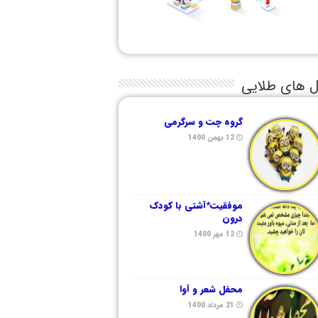
ل های طلایی
گروه چت و سرگرمی
12 بهمن 1400
موفقیت*آشتی با کودک
درون
12 مهر 1400
محفل شعر و آوا
21 مرداد 1400