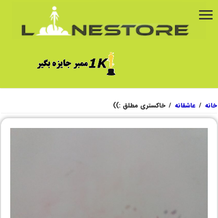
خانه
/
عاشقانه
/
خاکستری مطلق :))