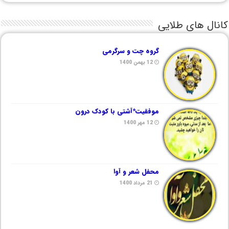
کانال های طلایی
گروه چت و سرگرمی
12 بهمن 1400
موفقیت*آشتی با کودک درون
12 مهر 1400
محفل شعر و آوا
21 مرداد 1400