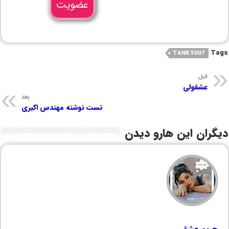
عضویت
Tags
?TANK YOU
قبل
عشقولی
بعد
تست نوشته مهندس اکبری
دیگران این هارو دیدن
حریم عشق