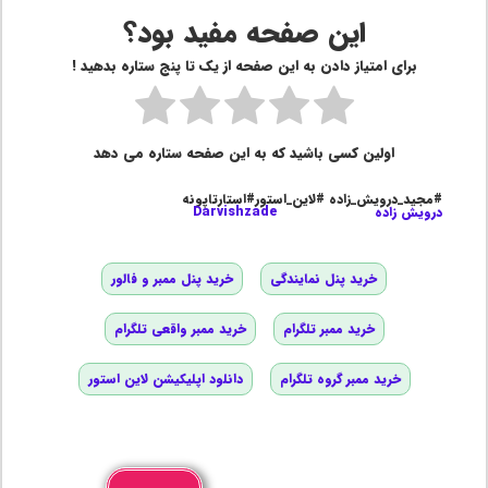
این صفحه مفید بود؟
برای امتیاز دادن به این صفحه از یک تا پنج ستاره بدهید !
اولین کسی باشید که به این صفحه ستاره می دهد
#مجید_درویش_زاده #لاین_استور#استارتاپونه
درویش زاده
Darvishzade
خرید پنل نمایندگی
خرید پنل ممبر و فالور
خرید ممبر تلگرام
خرید ممبر واقعی تلگرام
خرید ممبر گروه تلگرام
دانلود اپلیکیشن لاین استور