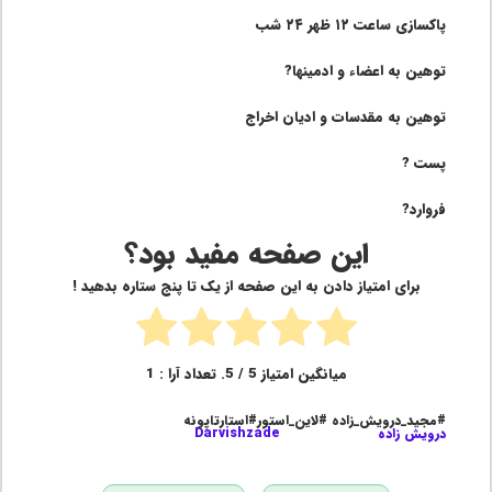
پاکسازی ساعت ۱۲ ظهر ۲۴ شب
توهین به اعضاء و ادمینها?
توهین به مقدسات و ادیان اخراج
پست ?
فروارد
?
این صفحه مفید بود؟
برای امتیاز دادن به این صفحه از یک تا پنج ستاره بدهید !
میانگین امتیاز
5
/ 5. تعداد آرا :
1
#مجید_درویش_زاده #لاین_استور#استارتاپونه
درویش زاده
Darvishzade