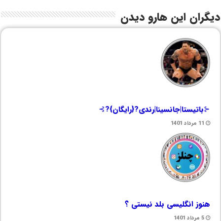
دیگران این هارو دیدن
⊰باتیستا|جانسینا|رندی?{رایگان}?⊱
11 مرداد 1401
هنوز انگلیسی بلد نیستی ؟
5 مرداد 1401