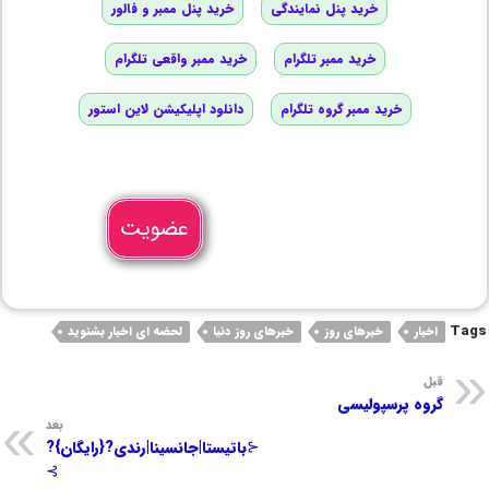
خرید پنل نمایندگی
خرید پنل ممبر و فالور
خرید ممبر تلگرام
خرید ممبر واقعی تلگرام
خرید ممبر گروه تلگرام
دانلود اپلیکیشن لاین استور
عضویت
Tags
اخبار
خبرهای روز
خبرهای روز دنیا
لحضه ای اخبار بشنوید
قبل
گروه پرسپولیسی
بعد
⊰باتیستا|جانسینا|رندی?{رایگان}?
⊱