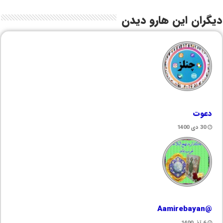
دیگران این هارو دیدن
دعوت
30 دی 1400
@Aamirebayan
6 آذر 1400