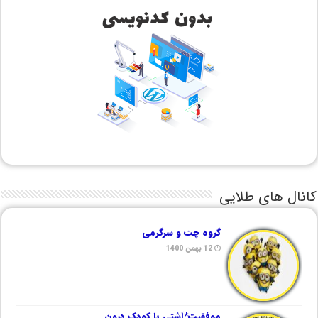
کانال های طلایی
گروه چت و سرگرمی
12 بهمن 1400
موفقیت*آشتی با کودک درون