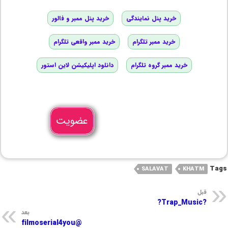
خرید پنل نمایندگی
خرید پنل ممبر و فالور
خرید ممبر تلگرام
خرید ممبر واقعی تلگرام
خرید ممبر گروه تلگرام
دانلود اپلیکیشن لاین استور
عضویت
Tags
SALAVAT
KHATM
قبل
?Trap_Music?
بعد
@filmoserial4you