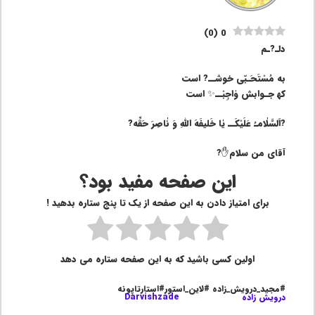
)
0
(
0
دلـ?ـم
به مُسْتَحَـبّی خوشــ? است
که‍ جـوابش وٰاجِبْــ✨ است
?اَلسَّلٰامـُ عَلَیْکَــ یٰا خَلیفَهَ اللهِ وَ نٰاصِرَ حَقِّه?
آقای من سلام✋?
این صفحه مفید بود؟
برای امتیاز دادن به این صفحه از یک تا پنج ستاره بدهید !
اولین کسی باشید که به این صفحه ستاره می دهد
#مجید_درویش_زاده #لاین_استور#استارتاپونه
درویش زاده
Darvishzade