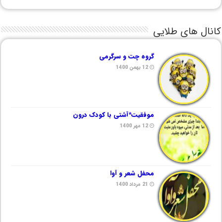
کانال های طلایی
گروه چت و سرگرمی
12 بهمن 1400
موفقیت*آشتی با کودک درون
12 مهر 1400
محفل شعر و آوا
21 مرداد 1400