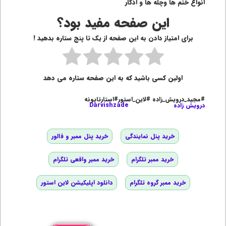
انواع ختم ها وچله ها و اذکار
این صفحه مفید بود؟
برای امتیاز دادن به این صفحه از یک تا پنج ستاره بدهید !
اولین کسی باشید که به این صفحه ستاره می دهد
#مجید_درویش_زاده #لاین_استور#استارتاپونه
درویش زاده
Darvishzade
خرید پنل نمایندگی
خرید پنل ممبر و فالور
خرید ممبر تلگرام
خرید ممبر واقعی تلگرام
خرید ممبر گروه تلگرام
دانلود اپلیکیشن لاین استور