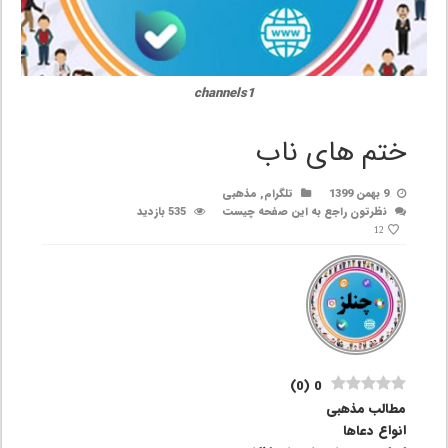
channels1
ختم های ناب
9 بهمن 1399
تلگرام
,
مذهبی
نظرتون راجع به این صفحه چیست
535 بازدید
12
)
0
(
0
مطالب مذهبی
انواع دعاها