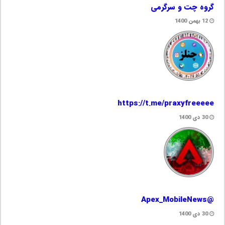
گروه چت و سرگرمی
12 بهمن 1400
https://t.me/praxyfreeeee
30 دی 1400
@Apex_MobileNews
30 دی 1400