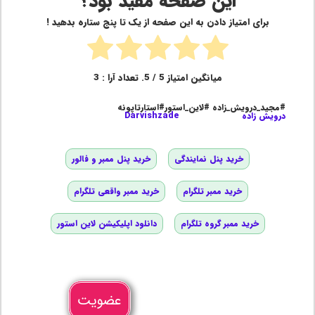
این صفحه مفید بود؟
برای امتیاز دادن به این صفحه از یک تا پنج ستاره بدهید !
میانگین امتیاز
5
/ 5. تعداد آرا :
3
#مجید_درویش_زاده #لاین_استور#استارتاپونه
درویش زاده
Darvishzade
خرید پنل نمایندگی
خرید پنل ممبر و فالور
خرید ممبر تلگرام
خرید ممبر واقعی تلگرام
خرید ممبر گروه تلگرام
دانلود اپلیکیشن لاین استور
عضویت