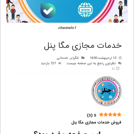
channels1
خدمات مجازی مگا پنل
12 اردیبهشت 1400
تلگرام
,
خدماتی
نظرتون راجع به این صفحه چیست
727 بازدید
11
)
3
(
5
فروش خدمات مجازی مگا پنل