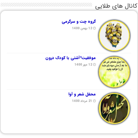
کانال های طلایی
گروه چت و سرگرمی
12 بهمن 1400
موفقیت*آشتی با کودک درون
12 مهر 1400
محفل شعر و آوا
21 مرداد 1400