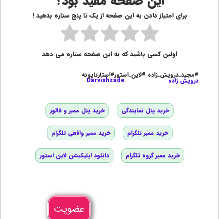
این صفحه مفید بود؟
برای امتیاز دادن به این صفحه از یک تا پنج ستاره بدهید !
اولین کسی باشید که به این صفحه ستاره می دهد
#مجید_درویش_زاده #لاین_استور#استارتاپونه
درویش زاده
Darvishzade
خرید پنل نمایندگی
خرید پنل ممبر و فالور
خرید ممبر تلگرام
خرید ممبر واقعی تلگرام
خرید ممبر گروه تلگرام
دانلود اپلیکیشن لاین استور
عضویت