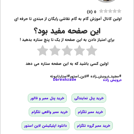
)
0
(
0
اولین کانال آموزش گام به گام نقاشی رایگان از مبتدی تا حرفه ای
این صفحه مفید بود؟
برای امتیاز دادن به این صفحه از یک تا پنج ستاره بدهید !
اولین کسی باشید که به این صفحه ستاره می دهد
#مجید_درویش_زاده #لاین_استور#استارتاپونه
درویش زاده
Darvishzade
خرید پنل نمایندگی
خرید پنل ممبر و فالور
خرید ممبر تلگرام
خرید ممبر واقعی تلگرام
خرید ممبر گروه تلگرام
دانلود اپلیکیشن لاین استور