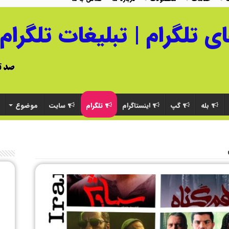
بله
گپ
اینستاگرام
تلگرام
سایت
موضوع