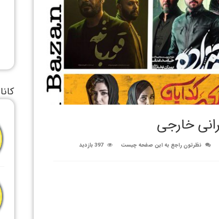
کانا
یرانی خارجی
نظرتون راجع به این صفحه چیست
397 بازدید