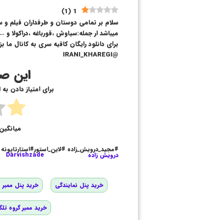
)
1
(
1
سلام بر تمامی دوستان و طرفداران فیلم و 
میباشد ار جمله:سیاوش ،قورباغه ،دراکولا و ….
برای دانلود رایگان کافیه سری به کانال ما بز
@IRANI_KHAREGI
این صف
برای امتیاز دادن به
میانگین 
#مجید_درویش_زاده #لاین_استور#استارتاپونه
درویش زاده
Darvishzade
خرید پنل نمایندگی
خرید پنل ممبر و
خرید ممبر گروه تلگ