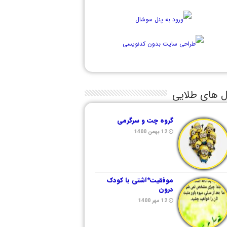
ل های طلایی
گروه چت و سرگرمی
12 بهمن 1400
موفقیت*آشتی با کودک
درون
12 مهر 1400