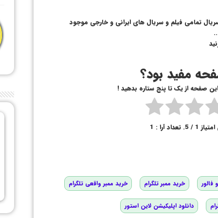
سریال تمامی فیلم و سریال های ایرانی و خارجی موجود
.
نید
حه مفید بود؟
 این صفحه از یک تا پنج ستاره بدهید !
امتیاز
1
/ 5. تعداد آرا :
1
 فالور
خرید ممبر تلگرام
خرید ممبر واقعی تلگرام
رام
دانلود اپلیکیشن لاین استور