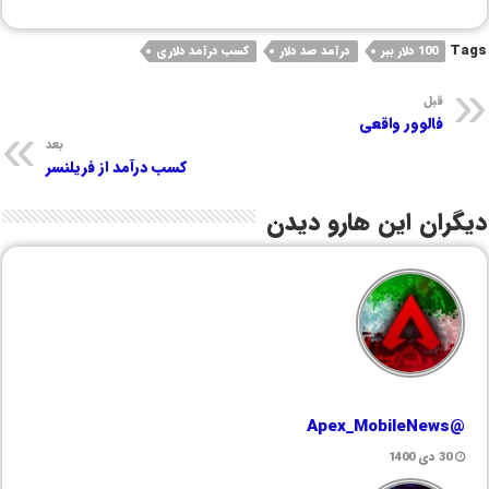
Tags
100 دلار ببر
درآمد صد دلار
کسب درآمد دلاری
قبل
فالوور واقعی
بعد
کسب درآمد از فریلنسر
دیگران این هارو دیدن
@Apex_MobileNews
30 دی 1400