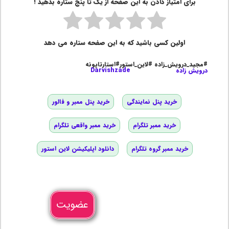
برای امتیاز دادن به این صفحه از یک تا پنج ستاره بدهید !
اولین کسی باشید که به این صفحه ستاره می دهد
#مجید_درویش_زاده #لاین_استور#استارتاپونه
درویش زاده
Darvishzade
خرید پنل نمایندگی
خرید پنل ممبر و فالور
خرید ممبر تلگرام
خرید ممبر واقعی تلگرام
خرید ممبر گروه تلگرام
دانلود اپلیکیشن لاین استور
عضویت