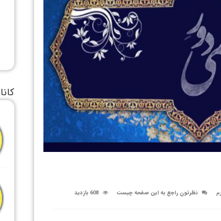
کانا
رم
نظرتون راجع به این صفحه چیست
608 بازدید