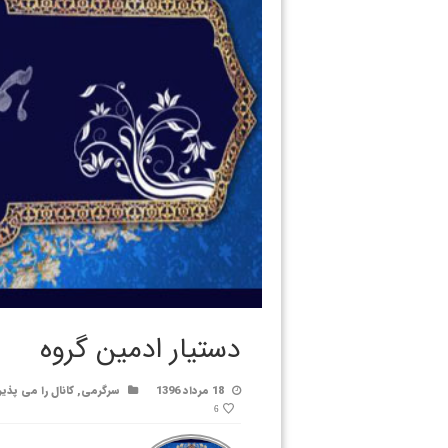
دستیار ادمین گروه
18 مرداد 1396
سرگرمی
,
کانال را می پذی
6