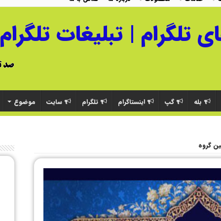
بله
گپ
اینستاگرام
تلگرام
سایت
موضوع
ین گروه