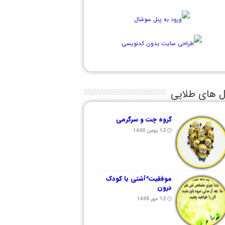
ل های طلایی
گروه چت و سرگرمی
12 بهمن 1400
موفقیت*آشتی با کودک
درون
12 مهر 1400