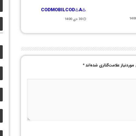
♨️CODMOBILCOD♨️A
30 دی 1400
وردنیاز علامت‌گذاری شده‌اند
*