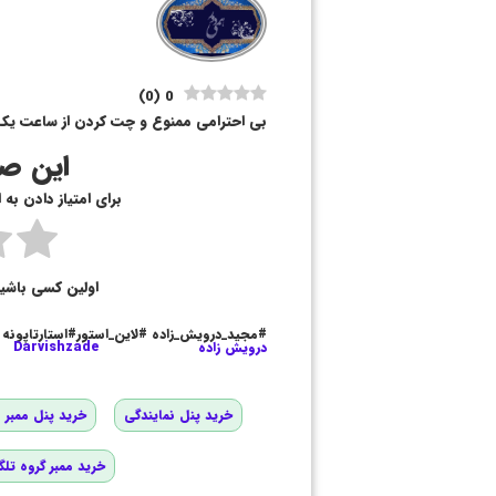
)
0
(
0
بی احترامی ممنوع و چت کردن از ساعت یک
این صف
برای امتیاز دادن به
اولین کسی باشی
#مجید_درویش_زاده #لاین_استور#استارتاپونه
درویش زاده
Darvishzade
خرید پنل نمایندگی
خرید پنل ممبر و
خرید ممبر گروه تلگ