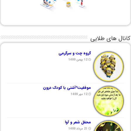
کانال های طلایی
گروه چت و سرگرمی
12 بهمن 1400
موفقیت*آشتی با کودک درون
12 مهر 1400
محفل شعر و آوا
21 مرداد 1400