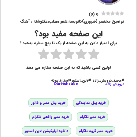
)
0
(
0
توضیح مختصر (ضروری)دلنویسه،شعر،مطلب،عکنوشته ، آهنگ
این صفحه مفید بود؟
برای امتیاز دادن به این صفحه از یک تا پنج ستاره بدهید !
اولین کسی باشید که به این صفحه ستاره می دهد
#مجید_درویش_زاده #لاین_استور#استارتاپونه
درویش زاده
Darvishzade
خرید پنل نمایندگی
خرید پنل ممبر و فالور
خرید ممبر تلگرام
خرید ممبر واقعی تلگرام
خرید ممبر گروه تلگرام
دانلود اپلیکیشن لاین استور