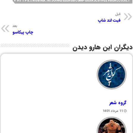
HTTPS://RUBIKA.IR/JOING/EEEAGBC0MPGXXRJLSYVGZVBERLCOJILT
قبل
فیت لند شاپ
بعد
چاپ پیکاسو
دیگران این هارو دیدن
گروه شعر
11 مرداد 1401