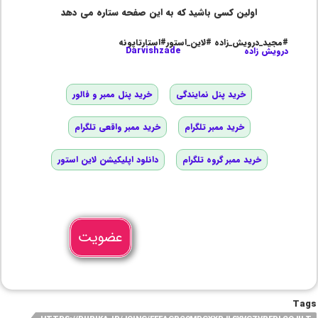
اولین کسی باشید که به این صفحه ستاره می دهد
#مجید_درویش_زاده #لاین_استور#استارتاپونه
درویش زاده
Darvishzade
خرید پنل نمایندگی
خرید پنل ممبر و فالور
خرید ممبر تلگرام
خرید ممبر واقعی تلگرام
خرید ممبر گروه تلگرام
دانلود اپلیکیشن لاین استور
عضویت
Tags