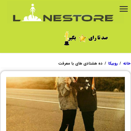
خانه
/
روبیکا
/
ده هشتادی های با معرفت