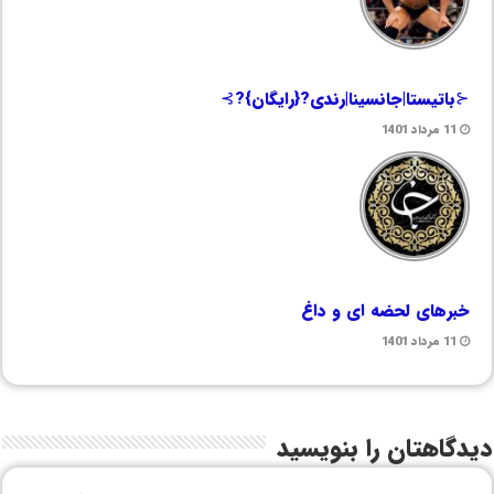
⊰باتیستا|جانسینا|رندی?{رایگان}?⊱
11 مرداد 1401
خبرهای لحضه ای و داغ
11 مرداد 1401
دیدگاهتان را بنویسید