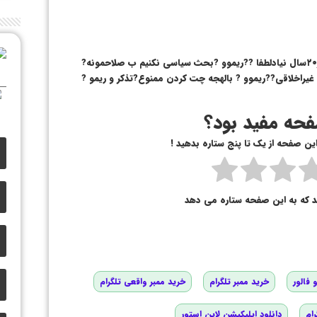
?قوانین گروه? ?فحاشی ودعوا??ریموو ?زیر۲۰سال نیادلطفا ??ریموو ?بحث سیاسی نکنیم ب صلاحمونه?
یراخلاقی??ریموو ? بالهجه چت کردن ممنوع?تذکر و ریمو ?
حه مفید بود؟
 این صفحه از یک تا پنج ستاره بدهید !
د که به این صفحه ستاره می دهد
 فالور
خرید ممبر تلگرام
خرید ممبر واقعی تلگرام
رام
دانلود اپلیکیشن لاین استور