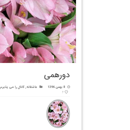
دورهمی
8 بهمن 1396
عاشقانه
,
کانال را می پذیرم
7