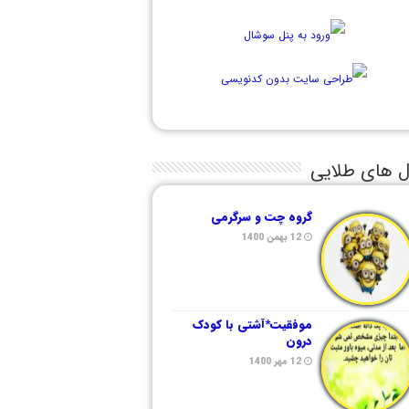
ل های طلایی
گروه چت و سرگرمی
12 بهمن 1400
موفقیت*آشتی با کودک
درون
12 مهر 1400