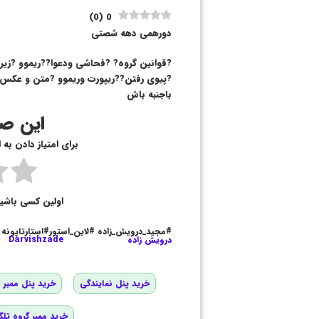
)
0
(
0
دورهمی دهه شصتی
?پیوی رفتن??ریپورت وریموو ?متن و عکس غ
باجنبه باش
این صف
برای امتیاز دادن به
اولین کسی باشی
#مجید_درویش_زاده #لاین_استور#استارتاپونه
درویش زاده
Darvishzade
خرید پنل نمایندگی
خرید پنل ممبر و
خرید ممبر گروه تلگ