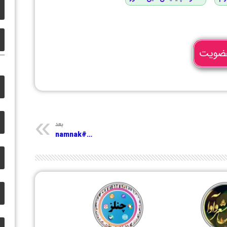
ضویت
بعد
…#namnak