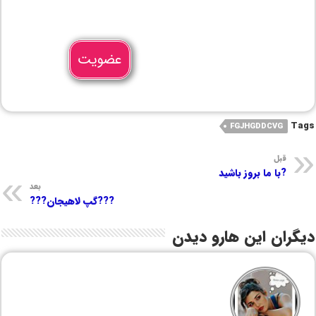
عضویت
Tags
FGJHGDDCVG
قبل
?با ما بروز باشید
بعد
???گپ لاهیجان???
دیگران این هارو دیدن