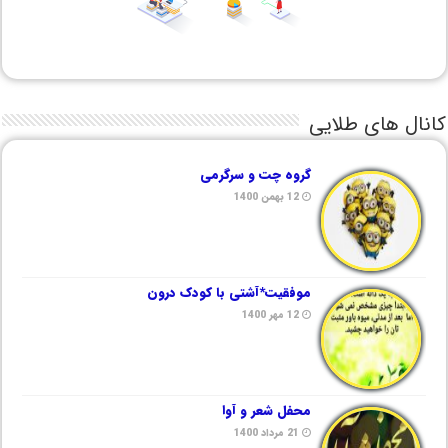
کانال های طلایی
گروه چت و سرگرمی
12 بهمن 1400
موفقیت*آشتی با کودک درون
12 مهر 1400
محفل شعر و آوا
21 مرداد 1400