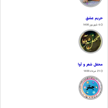
حریم عشق
6 شهریور 1400
محفل شعر و آوا
21 مرداد 1400