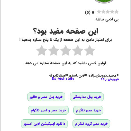
)
0
(
0
بی ادبی نباشه
این صفحه مفید بود؟
برای امتیاز دادن به این صفحه از یک تا پنج ستاره بدهید !
اولین کسی باشید که به این صفحه ستاره می دهد
#مجید_درویش_زاده #لاین_استور#استارتاپونه
درویش زاده
Darvishzade
خرید پنل نمایندگی
خرید پنل ممبر و فالور
خرید ممبر تلگرام
خرید ممبر واقعی تلگرام
خرید ممبر گروه تلگرام
دانلود اپلیکیشن لاین استور