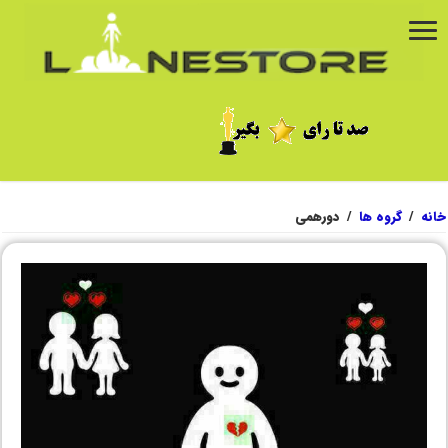
خانه
/
گروه ها
/
دورهمی