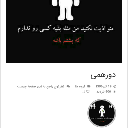
دورهمی
19 تیر 1396
گروه ها
نظرتون راجع به این صفحه چیست
506 بازدید
10