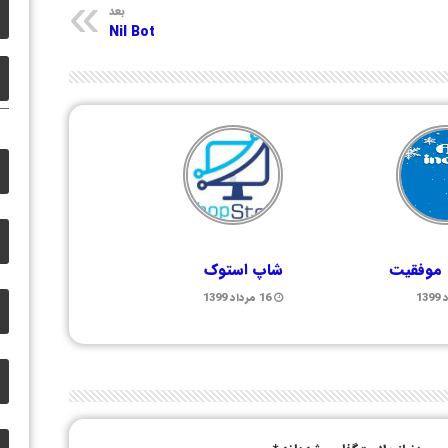
بعد
Nil Bot
 موفقیت
شاپ استوک
16 مرداد 1399