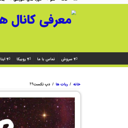
سروش
تماس با ما
روبیکا
ایتا
خانه
/
ربات ها
/
دپ تکست??