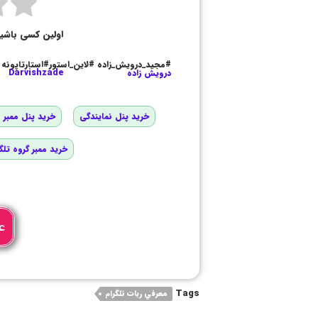
اولین کسی باشی
#مجید_درویش_زاده #لاین_استور#استارتاپونه
درویش زاده
Darvishzade
خرید پنل نمایندگی
خرید پنل ممبر و
خرید ممبر گروه تلگ
ع
Tags
معرفي ربات تلگرام