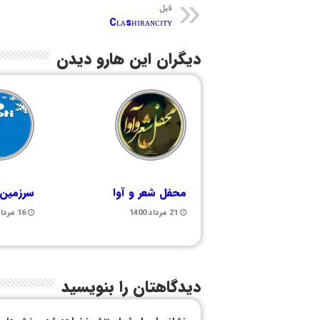
قبل
Cʟᴀsʜɪʀᴀɴᴄɪᴛʏ
دیگران این هارو دیدن
محفل شعر و آوا
سرزمین
21 مرداد 1400
16 مرداد 1399
دیدگاهتان را بنویسید