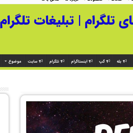
بله
گپ
اینستاگرام
تلگرام
سایت
موضوع