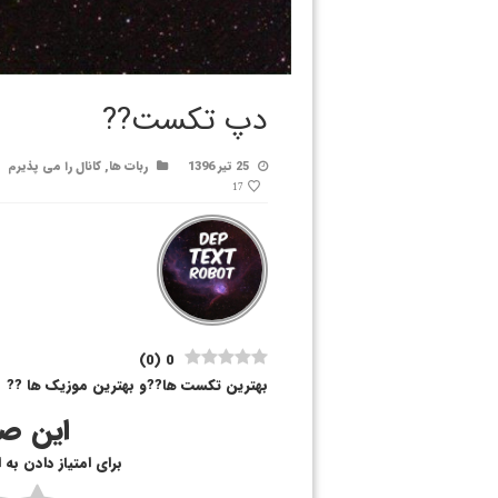
دپ تکست??
25 تیر 1396
ربات ها
,
کانال را می پذیرم
17
)
0
(
0
بهترین تکست ها??و بهترین موزیک ها ??
این صف
برای امتیاز دادن به