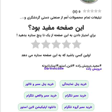
)
0
(
0
تبلیغات تمام محصولات أعم از صنعتی دستی گردشگری و…..
این صفحه مفید بود؟
برای امتیاز دادن به این صفحه از یک تا پنج ستاره بدهید !
اولین کسی باشید که به این صفحه ستاره می دهد
#مجید_درویش_زاده #لاین_استور#استارتاپونه
درویش زاده
Darvishzade
خرید پنل نمایندگی
خرید پنل ممبر و فالور
خرید ممبر تلگرام
خرید ممبر واقعی تلگرام
خرید ممبر گروه تلگرام
دانلود اپلیکیشن لاین استور