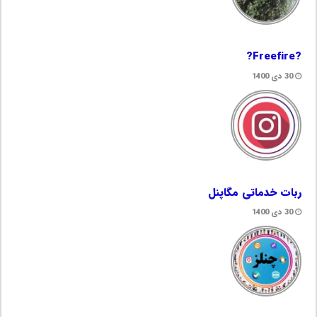
?Freefire?
30 دی 1400
ربات خدماتی مگاپنل
30 دی 1400