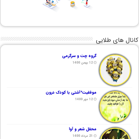
کانال های طلایی
گروه چت و سرگرمی
12 بهمن 1400
موفقیت*آشتی با کودک درون
12 مهر 1400
محفل شعر و آوا
21 مرداد 1400