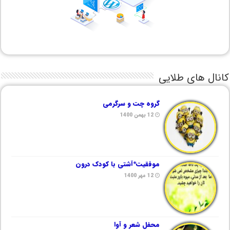
کانال های طلایی
گروه چت و سرگرمی
12 بهمن 1400
موفقیت*آشتی با کودک درون
12 مهر 1400
محفل شعر و آوا