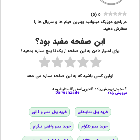
)
0
(
0
در رادیو موزیک میتوانید بهترین فیلم ها و سریال ها را
سفارش دهید.
این صفحه مفید بود؟
برای امتیاز دادن به این صفحه از یک تا پنج ستاره بدهید !
اولین کسی باشید که به این صفحه ستاره می دهد
#مجید_درویش_زاده #لاین_استور#استارتاپونه
درویش زاده
Darvishzade
خرید پنل نمایندگی
خرید پنل ممبر و فالور
خرید ممبر تلگرام
خرید ممبر واقعی تلگرام