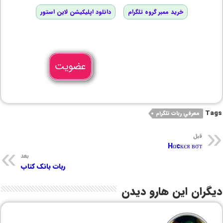
خرید ممبر گروه تلگرام
دانلود اپلیکیشن لاین استور
عضویت
Tags
معرفي ربات تلگرام
قبل
Hαcкєя вσт
بعد
ربات بانک کتاب
دیگران این هارو دیدن