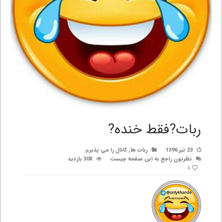
ربات?فقط خنده?
23 تیر 1396
ربات ها
,
کانال را می پذیرم
نظرتون راجع به این صفحه چیست
308 بازدید
6