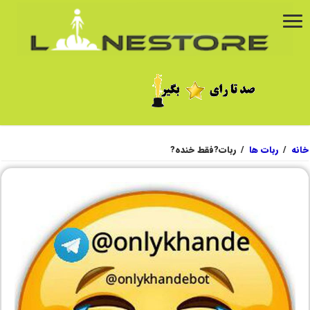
خانه
/
ربات ها
/
ربات?فقط خنده?