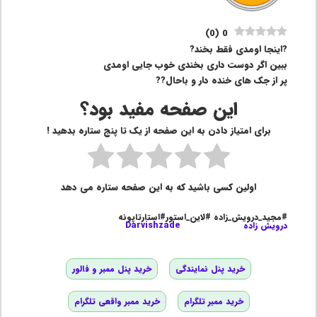
)
0
(
0
?اینجا اومدی فقط بخند?
ببین اگر دوست داری بخندی خوب جایی اومدی
پر از جک های خنده دار و باحال??
این صفحه مفید بود؟
برای امتیاز دادن به این صفحه از یک تا پنج ستاره بدهید !
اولین کسی باشید که به این صفحه ستاره می دهد
#مجید_درویش_زاده #لاین_استور#استارتاپونه
درویش زاده
Darvishzade
خرید پنل نمایندگی
خرید پنل ممبر و فالور
خرید ممبر تلگرام
خرید ممبر واقعی تلگرام