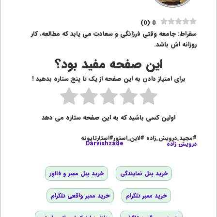
)
0
(
0
سقراط: جامعه وقتی فرزانگی و سعادت می یابد که مطالعه، کار
روزانه اش باشد.
این صفحه مفید بود؟
برای امتیاز دادن به این صفحه از یک تا پنج ستاره بدهید !
اولین کسی باشید که به این صفحه ستاره می دهد
#مجید_درویش_زاده #لاین_استور#استارتاپونه
درویش زاده
Darvishzade
خرید پنل نمایندگی
خرید پنل ممبر و فالور
خرید ممبر تلگرام
خرید ممبر واقعی تلگرام