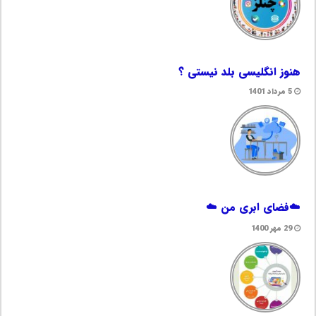
هنوز انگلیسی بلد نیستی ؟
5 مرداد 1401
☁️فضای ابری من ☁️
29 مهر 1400