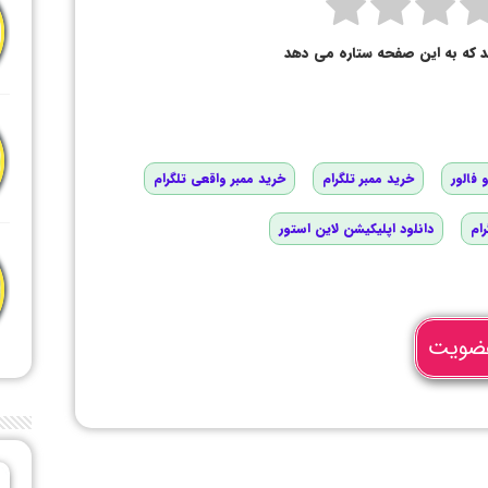
د که به این صفحه ستاره می دهد
 فالور
خرید ممبر تلگرام
خرید ممبر واقعی تلگرام
رام
دانلود اپلیکیشن لاین استور
ضویت