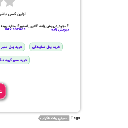
اولین کسی باشی
#مجید_درویش_زاده #لاین_استور#استارتاپونه
درویش زاده
Darvishzade
خرید پنل نمایندگی
خرید پنل ممبر و
خرید ممبر گروه تلگ
ع
Tags
معرفي ربات تلگرام