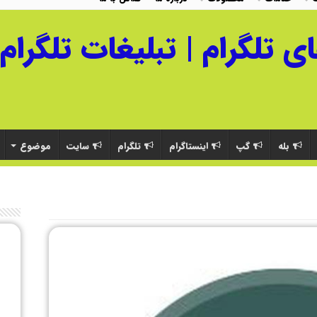
بله
گپ
اینستاگرام
تلگرام
سایت
موضوع