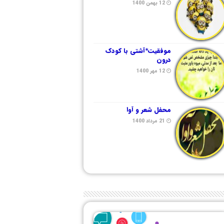
12 بهمن 1400
موفقیت*آشتی با کودک
درون
12 مهر 1400
محفل شعر و آوا
21 مرداد 1400