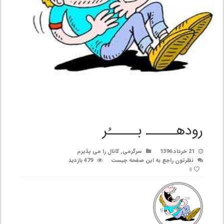
رودهـــــ بـــــُر
21 خرداد 1396
سرگرمی
,
کانال را می پذیرم
نظرتون راجع به این صفحه چیست
479 بازدید
8