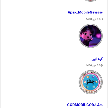
@Apex_MobileNews
30 دی 1400
کره ایی
30 دی 1400
♨️CODMOBILCOD♨️A