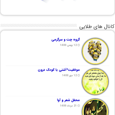
کانال های طلایی
گروه چت و سرگرمی
12 بهمن 1400
موفقیت*آشتی با کودک درون
12 مهر 1400
محفل شعر و آوا
21 مرداد 1400