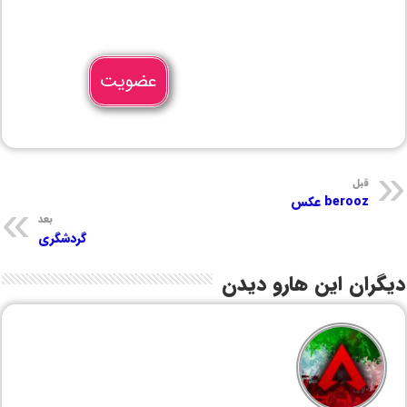
عضویت
قبل
berooz عکس
بعد
گردشگری
دیگران این هارو دیدن