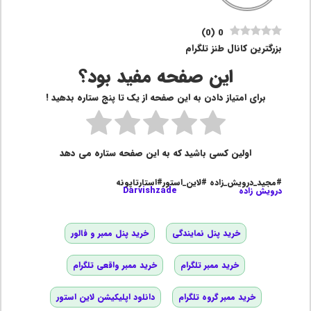
)
0
(
0
بزرگترین کانال طنز تلگرام
این صفحه مفید بود؟
برای امتیاز دادن به این صفحه از یک تا پنج ستاره بدهید !
اولین کسی باشید که به این صفحه ستاره می دهد
#مجید_درویش_زاده #لاین_استور#استارتاپونه
درویش زاده
Darvishzade
خرید پنل نمایندگی
خرید پنل ممبر و فالور
خرید ممبر تلگرام
خرید ممبر واقعی تلگرام
خرید ممبر گروه تلگرام
دانلود اپلیکیشن لاین استور