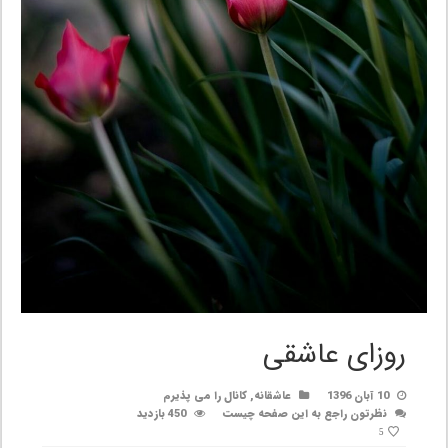
روزای عاشقی
10 آبان 1396
عاشقانه
,
کانال را می پذیرم
نظرتون راجع به این صفحه چیست
450 بازدید
5