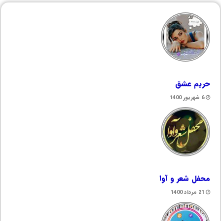
حریم عشق
6 شهریور 1400
محفل شعر و آوا
21 مرداد 1400