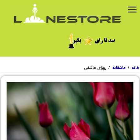
خانه
/
عاشقانه
/
روزای عاشقی