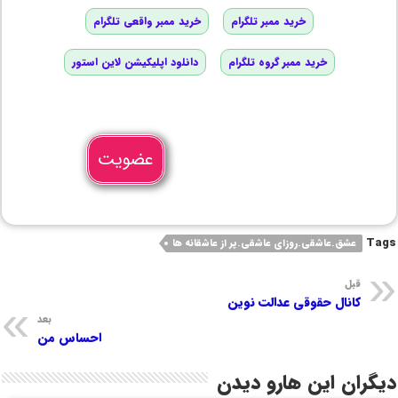
خرید ممبر تلگرام
خرید ممبر واقعی تلگرام
خرید ممبر گروه تلگرام
دانلود اپلیکیشن لاین استور
عضویت
Tags
عشق.عاشقی.روزای عاشقی.پر از عاشقانه ها
قبل
کانال حقوقی عدالت نوین
بعد
احساس من
دیگران این هارو دیدن