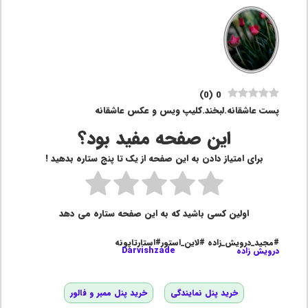
)
0
(
0
پست عاشقانه.لبخند.کلیپ ویس و عکس عاشقانه
این صفحه مفید بود؟
برای امتیاز دادن به این صفحه از یک تا پنج ستاره بدهید !
اولین کسی باشید که به این صفحه ستاره می دهد
#مجید_درویش_زاده #لاین_استور#استارتاپونه
درویش زاده
Darvishzade
خرید پنل نمایندگی
خرید پنل ممبر و فالور