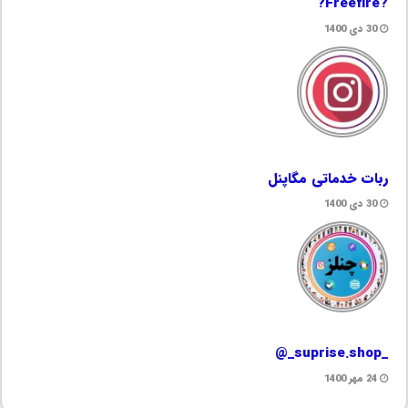
?Freefire?
30 دی 1400
ربات خدماتی مگاپنل
30 دی 1400
_suprise.shop_@
24 مهر 1400