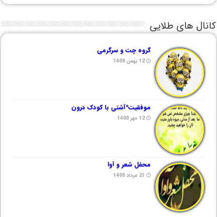
کانال های طلایی
گروه چت و سرگرمی
12 بهمن 1400
موفقیت*آشتی با کودک درون
12 مهر 1400
محفل شعر و آوا
21 مرداد 1400