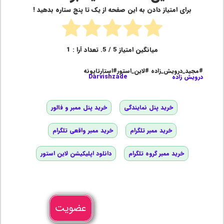
برای امتیاز دادن به این صفحه از یک تا پنج ستاره بدهید !
میانگین امتیاز
5
/ 5. تعداد آرا :
1
#مجید_درویش_زاده #لاین_استور#استارتاپونه
درویش زاده
Darvishzade
خرید پنل نمایندگی
خرید پنل ممبر و فالور
خرید ممبر تلگرام
خرید ممبر واقعی تلگرام
خرید ممبر گروه تلگرام
دانلود اپلیکیشن لاین استور
عضویت