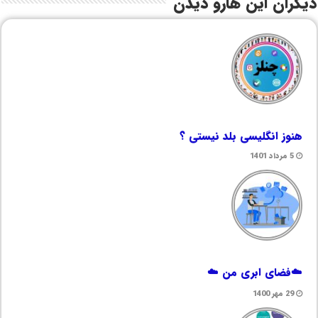
دیگران این هارو دیدن
هنوز انگلیسی بلد نیستی ؟
5 مرداد 1401
☁️فضای ابری من ☁️
29 مهر 1400