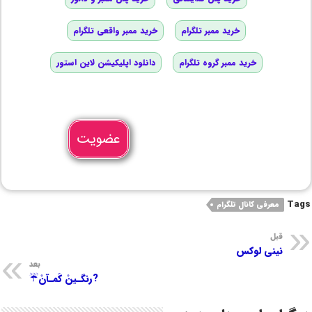
خرید ممبر تلگرام
خرید ممبر واقعی تلگرام
خرید ممبر گروه تلگرام
دانلود اپلیکیشن لاین استور
عضویت
Tags
معرفی کانال تلگرام
قبل
نینی لوکس
بعد
?رنگـینْ کَمـآنْ☔️