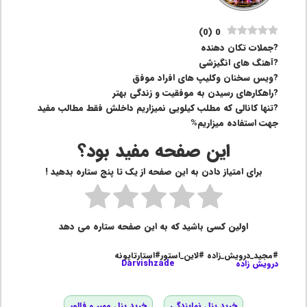
)
0
(
0
?جملات تکان دهنده
?آهنگ های انگیزشی
?ویس سخنان وکلیپ های افراد موفق
?راهکارهای رسیدن به موفقیت و زندگی بهتر
?تنها کانالی که مطلب کیلویی نمیزاریم داخلش فقط مطالب مفید
جهت استفاده میزاریم%
این صفحه مفید بود؟
برای امتیاز دادن به این صفحه از یک تا پنج ستاره بدهید !
اولین کسی باشید که به این صفحه ستاره می دهد
#مجید_درویش_زاده #لاین_استور#استارتاپونه
درویش زاده
Darvishzade
خرید پنل نمایندگی
خرید پنل ممبر و فالور