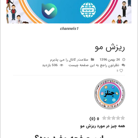
channels1
ریزش مو
24 بهمن 1396
سلامت
,
کانال را می پذیرم
نظرتون راجع به این صفحه چیست
506 بازدید
9
)
0
(
0
همه چیز در مورد ریزش مو