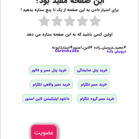
این صفحه مفید بود؟
برای امتیاز دادن به این صفحه از یک تا پنج ستاره بدهید !
اولین کسی باشید که به این صفحه ستاره می دهد
#مجید_درویش_زاده #لاین_استور#استارتاپونه
درویش زاده
Darvishzade
خرید پنل نمایندگی
خرید پنل ممبر و فالور
خرید ممبر تلگرام
خرید ممبر واقعی تلگرام
خرید ممبر گروه تلگرام
دانلود اپلیکیشن لاین استور
عضویت