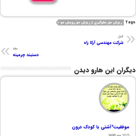
Tags
ریزش مو_جلوگیری از ریزش مو_رویش مو
قبل
شرکت مهندسی آرکا راه
بعد
دستبند چرمینه
دیگران این هارو دیدن
موفقیت*آشتی با کودک درون
12 مهر 1400