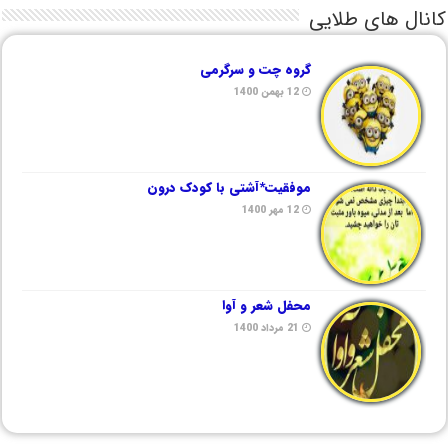
کانال های طلایی
گروه چت و سرگرمی
12 بهمن 1400
موفقیت*آشتی با کودک درون
12 مهر 1400
محفل شعر و آوا
21 مرداد 1400