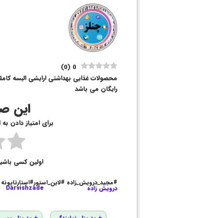
)
0
(
0
محصولات غذایی بهداشتی ارایشی البسه کاملا 
رایگان می باشد
این صف
برای امتیاز دادن به
اولین کسی باشی
#مجید_درویش_زاده #لاین_استور#استارتاپونه
درویش زاده
Darvishzade
خرید پنل نمایندگی
خرید پنل ممبر و