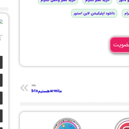
رام
دانلود اپلیکیشن لاین استور
ضویت
بعد
ماarmiهستیمbts