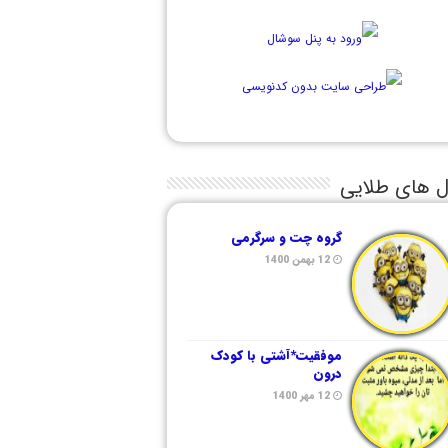
ل های طلایی
گروه چت و سرگرمی
12 بهمن 1400
موفقیت*آشتی با کودک
درون
12 مهر 1400