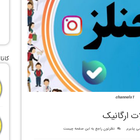
کانا
channels1
ت ارگانیک
می پذیرم
نظرتون راجع به این صفحه چیست