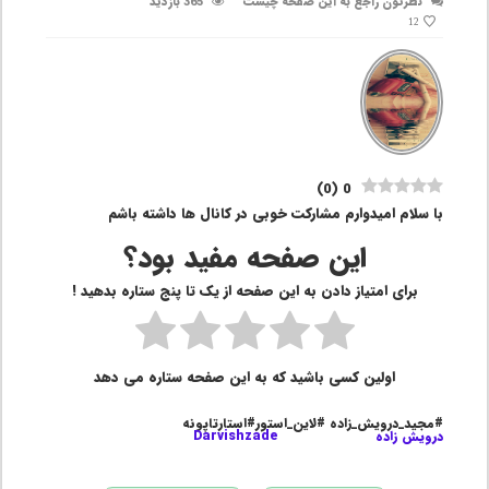
نظرتون راجع به این صفحه چیست
365 بازدید
12
)
0
(
0
با سلام امیدوارم مشارکت خوبی در کانال ها داشته باشم
این صفحه مفید بود؟
برای امتیاز دادن به این صفحه از یک تا پنج ستاره بدهید !
اولین کسی باشید که به این صفحه ستاره می دهد
#مجید_درویش_زاده #لاین_استور#استارتاپونه
درویش زاده
Darvishzade