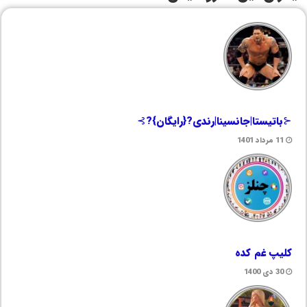
⊰باتیستا|جانسینا|رندی?{رایگان}?⊱
11 مرداد 1401
کلیپ غم کده
30 دی 1400