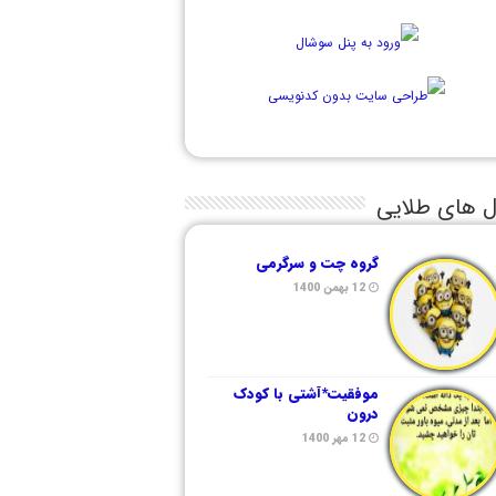
ل های طلایی
گروه چت و سرگرمی
12 بهمن 1400
موفقیت*آشتی با کودک
درون
12 مهر 1400