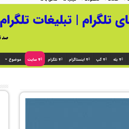
بله
گپ
اینستاگرام
تلگرام
سایت
موضوع