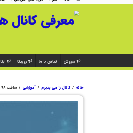
سروش
تماس با ما
روبیکا
ایتا
خانه
/
کانال را می پذیرم
/
آموزشی
/
سافت ۹۸