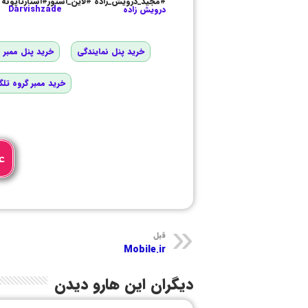
#مجید_درویش_زاده #لاین_استور#استارتاپونه
درویش زاده
Darvishzade
خرید پنل نمایندگی
خرید پنل ممبر و
خرید ممبر گروه تلگ
ع
قبل
Mobile.ir
دیگران این هارو دیدن