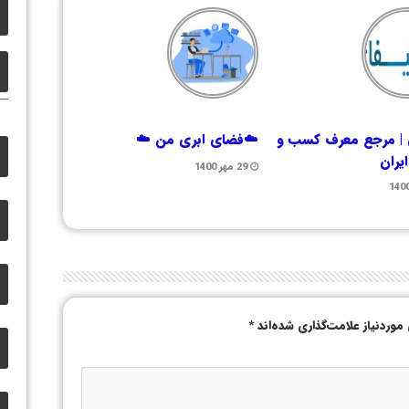
 | مرجع معرف کسب و
☁️فضای ابری من ☁️
یران
29 مهر 1400
وردنیاز علامت‌گذاری شده‌اند
*