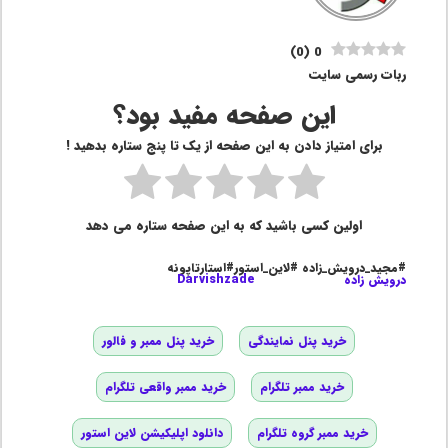
)
0
(
0
ربات رسمی سایت
این صفحه مفید بود؟
برای امتیاز دادن به این صفحه از یک تا پنج ستاره بدهید !
اولین کسی باشید که به این صفحه ستاره می دهد
#مجید_درویش_زاده #لاین_استور#استارتاپونه
درویش زاده
Darvishzade
خرید پنل نمایندگی
خرید پنل ممبر و فالور
خرید ممبر تلگرام
خرید ممبر واقعی تلگرام
خرید ممبر گروه تلگرام
دانلود اپلیکیشن لاین استور