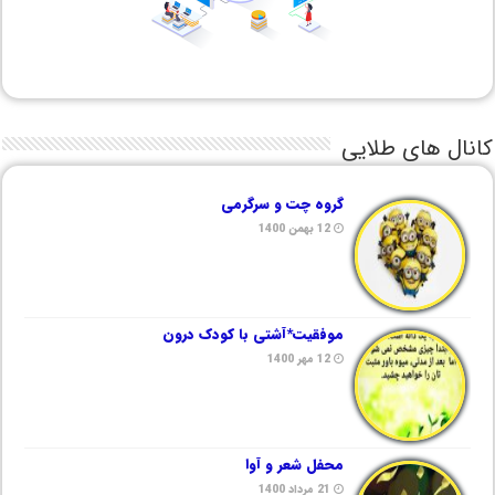
کانال های طلایی
گروه چت و سرگرمی
12 بهمن 1400
موفقیت*آشتی با کودک درون
12 مهر 1400
محفل شعر و آوا
21 مرداد 1400