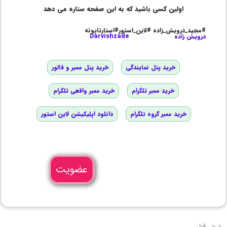
اولین کسی باشید که به این صفحه ستاره می دهد
#مجید_درویش_زاده #لاین_استور#استارتاپونه
درویش زاده
Darvishzade
خرید پنل نمایندگی
خرید پنل ممبر و فالور
خرید ممبر تلگرام
خرید ممبر واقعی تلگرام
خرید ممبر گروه تلگرام
دانلود اپلیکیشن لاین استور
عضویت
قبل