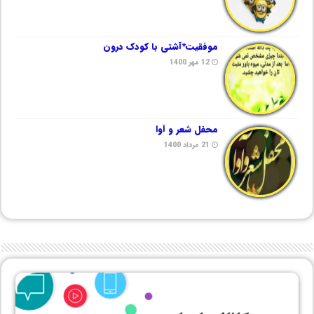
موفقیت*آشتی با کودک درون
12 مهر 1400
محفل شعر و آوا
21 مرداد 1400