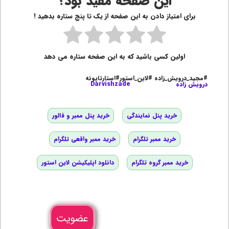
این صفحه مفید بود؟
برای امتیاز دادن به این صفحه از یک تا پنج ستاره بدهید !
اولین کسی باشید که به این صفحه ستاره می دهد
#مجید_درویش_زاده #لاین_استور#استارتاپونه
درویش زاده
Darvishzade
خرید پنل نمایندگی
خرید پنل ممبر و فالور
خرید ممبر تلگرام
خرید ممبر واقعی تلگرام
خرید ممبر گروه تلگرام
دانلود اپلیکیشن لاین استور
عضویت