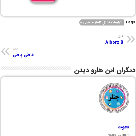
Tags
تبلیغات تبادل کاملا مذهبی
قبل
Alborz B
بعد
قاطی پاطی
دیگران این هارو دیدن
دعوت
30 دی 1400