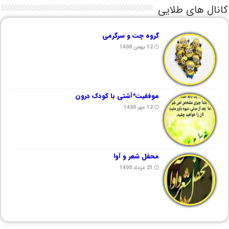
کانال های طلایی
گروه چت و سرگرمی
12 بهمن 1400
موفقیت*آشتی با کودک درون
12 مهر 1400
محفل شعر و آوا
21 مرداد 1400