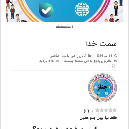
channels1
سمت خدا
16 تیر 1396
کانال را می پذیرم
,
مذهبی
نظرتون راجع به این صفحه چیست
418 بازدید
7
)
0
(
0
فقط بیا ببین بدو همین