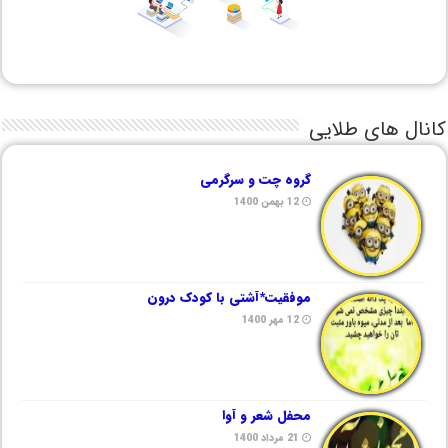
کانال های طلایی
گروه چت و سرگرمی
12 بهمن 1400
موفقیت*آشتی با کودک درون
12 مهر 1400
محفل شعر و آوا
21 مرداد 1400