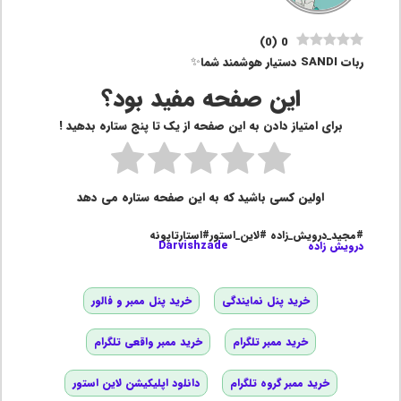
)
0
(
0
ربات SANDI دستیار هوشمند شما✨
این صفحه مفید بود؟
برای امتیاز دادن به این صفحه از یک تا پنج ستاره بدهید !
اولین کسی باشید که به این صفحه ستاره می دهد
#مجید_درویش_زاده #لاین_استور#استارتاپونه
درویش زاده
Darvishzade
خرید پنل نمایندگی
خرید پنل ممبر و فالور
خرید ممبر تلگرام
خرید ممبر واقعی تلگرام
خرید ممبر گروه تلگرام
دانلود اپلیکیشن لاین استور