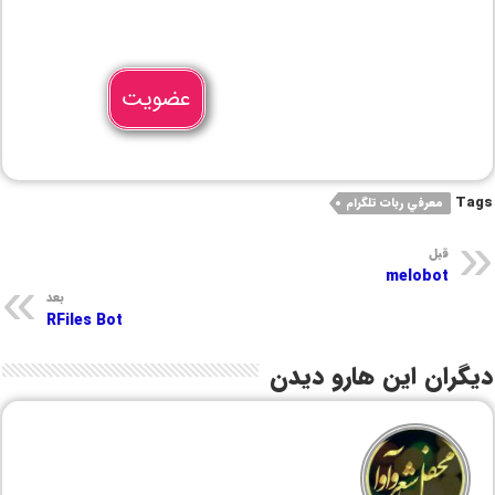
عضویت
Tags
معرفي ربات تلگرام
قبل
melobot
بعد
RFiles Bot
دیگران این هارو دیدن