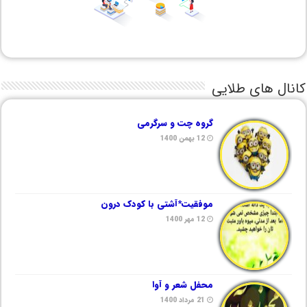
کانال های طلایی
گروه چت و سرگرمی
12 بهمن 1400
موفقیت*آشتی با کودک درون
12 مهر 1400
محفل شعر و آوا
21 مرداد 1400