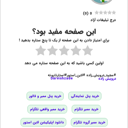
)
0
(
0
درج تبلیغات آزاد
این صفحه مفید بود؟
برای امتیاز دادن به این صفحه از یک تا پنج ستاره بدهید !
اولین کسی باشید که به این صفحه ستاره می دهد
#مجید_درویش_زاده #لاین_استور#استارتاپونه
درویش زاده
Darvishzade
خرید پنل نمایندگی
خرید پنل ممبر و فالور
خرید ممبر تلگرام
خرید ممبر واقعی تلگرام
خرید ممبر گروه تلگرام
دانلود اپلیکیشن لاین استور