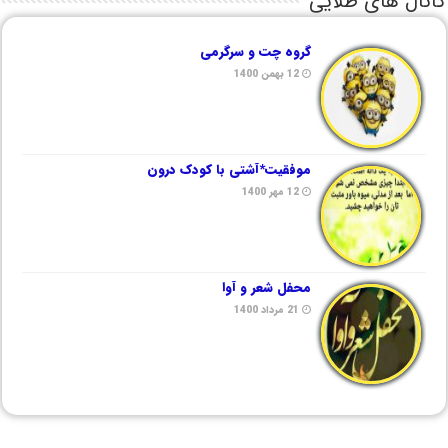
کانال های طلایی
گروه چت و سرگرمی
12 بهمن 1400
موفقیت*آشتی با کودک درون
12 مهر 1400
محفل شعر و آوا
21 مرداد 1400