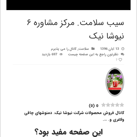
سیب سلامت. مرکز مشاوره ۶
نیوشا نیک
13 آبان 1396
سلامت
,
کانال را می پذیرم
نظرتون راجع به این صفحه چیست
697 بازدید
7
)
0
(
0
کانال فروش محصولات شرکت نیوشا نیک. دمنوشهای چاقی
ولاغری و. ….
این صفحه مفید بود؟