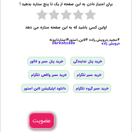
برای امتیاز دادن به این صفحه از یک تا پنج ستاره بدهید !
اولین کسی باشید که به این صفحه ستاره می دهد
#مجید_درویش_زاده #لاین_استور#استارتاپونه
درویش زاده
Darvishzade
خرید پنل نمایندگی
خرید پنل ممبر و فالور
خرید ممبر تلگرام
خرید ممبر واقعی تلگرام
خرید ممبر گروه تلگرام
دانلود اپلیکیشن لاین استور
عضویت