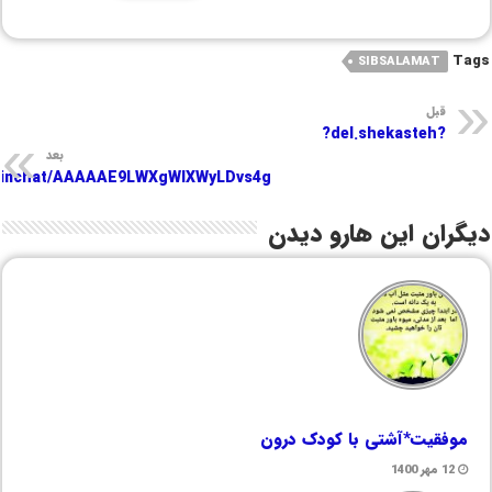
Tags
SIBSALAMAT
قبل
?del.shekasteh?
بعد
/joinchat/AAAAAE9LWXgWlXWyLDvs4g
دیگران این هارو دیدن
موفقیت*آشتی با کودک درون
12 مهر 1400