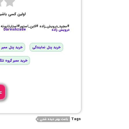
اولین کسی باشی
#مجید_درویش_زاده #لاین_استور#استارتاپونه
درویش زاده
Darvishzade
خرید پنل نمایندگی
خرید پنل ممبر و
خرید ممبر گروه تلگ
ع
Tags
باعث بهتر دیده شدن