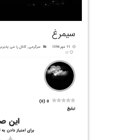
سیمرغ
11 مهر 1396
سرگرمی
,
کانال را می پذیرم
12
)
0
(
0
تبلیغ
این صف
برای امتیاز دادن به