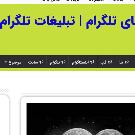
بله
گپ
اینستاگرام
تلگرام
سایت
موضوع