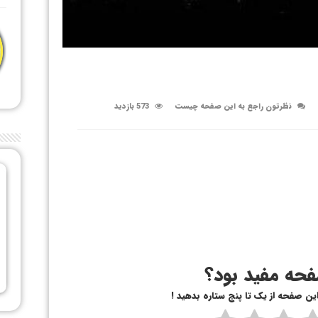
نظرتون راجع به این صفحه چیست
573 بازدید
حه مفید بود؟
 این صفحه از یک تا پنج ستاره بدهید !