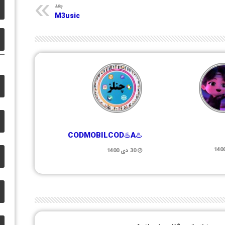
بعد
M3usic
♨️CODMOBILCOD♨️A
30 دی 1400