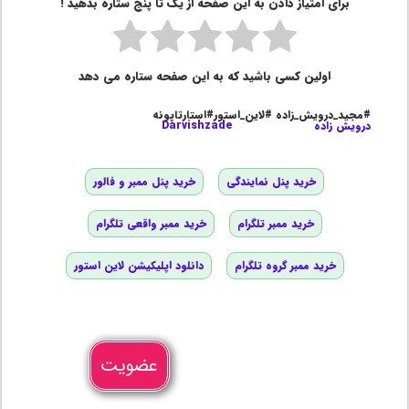
برای امتیاز دادن به این صفحه از یک تا پنج ستاره بدهید !
اولین کسی باشید که به این صفحه ستاره می دهد
#مجید_درویش_زاده #لاین_استور#استارتاپونه
درویش زاده
Darvishzade
خرید پنل نمایندگی
خرید پنل ممبر و فالور
خرید ممبر تلگرام
خرید ممبر واقعی تلگرام
خرید ممبر گروه تلگرام
دانلود اپلیکیشن لاین استور
عضویت