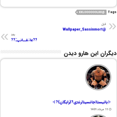
Tags
@XXLOOOOOOLXX
قبل
@Wallpaper_Sassinmort
بعد
??عاشٚٛقــانـہــۖ??
دیگران این هارو دیدن
⊰باتیستا|جانسینا|رندی?{رایگان}?⊱
11 مرداد 1401