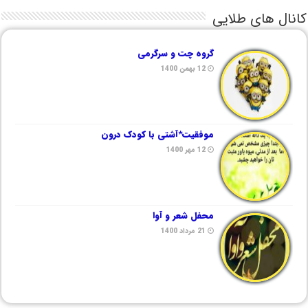
کانال های طلایی
گروه چت و سرگرمی
12 بهمن 1400
موفقیت*آشتی با کودک درون
12 مهر 1400
محفل شعر و آوا
21 مرداد 1400