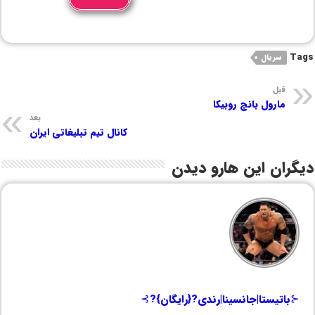
Tags
سریال
قبل
مارول بانچ روبیکا
بعد
کانال تیم تبلیغاتی ایران
دیگران این هارو دیدن
⊰باتیستا|جانسینا|رندی?{رایگان}?⊱