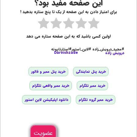
این صفحه مفید بود؟
برای امتیاز دادن به این صفحه از یک تا پنج ستاره بدهید !
اولین کسی باشید که به این صفحه ستاره می دهد
#مجید_درویش_زاده #لاین_استور#استارتاپونه
درویش زاده
Darvishzade
خرید پنل نمایندگی
خرید پنل ممبر و فالور
خرید ممبر تلگرام
خرید ممبر واقعی تلگرام
خرید ممبر گروه تلگرام
دانلود اپلیکیشن لاین استور
عضویت