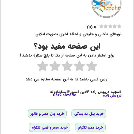
)
0
(
0
تورهای داخلی و خارجی و لحظه آخری بصورت آنلاین
این صفحه مفید بود؟
برای امتیاز دادن به این صفحه از یک تا پنج ستاره بدهید !
اولین کسی باشید که به این صفحه ستاره می دهد
#مجید_درویش_زاده #لاین_استور#استارتاپونه
درویش زاده
Darvishzade
خرید پنل نمایندگی
خرید پنل ممبر و فالور
خرید ممبر تلگرام
خرید ممبر واقعی تلگرام