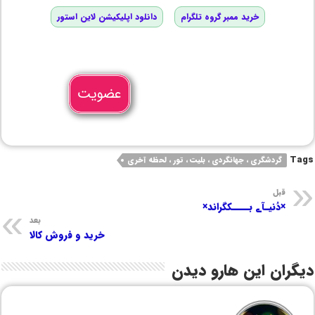
خرید ممبر گروه تلگرام
دانلود اپلیکیشن لاین استور
عضویت
Tags
گردشگری ، جهانگردی ، بلیت ، تور ، لحظه آخری
قبل
×دُنیـآے بــــکگراند×
بعد
خرید و فروش کالا
دیگران این هارو دیدن