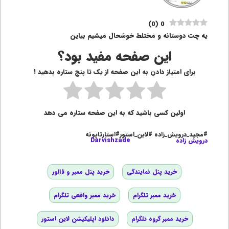
)
0
(
0
یه چت دوستانه و مختلط خوشحال میشیم بیاین
این صفحه مفید بود؟
برای امتیاز دادن به این صفحه از یک تا پنج ستاره بدهید !
اولین کسی باشید که به این صفحه ستاره می دهد
#مجید_درویش_زاده #لاین_استور#استارتاپونه
درویش زاده
Darvishzade
خرید پنل نمایندگی
خرید پنل ممبر و فالور
خرید ممبر تلگرام
خرید ممبر واقعی تلگرام
خرید ممبر گروه تلگرام
دانلود اپلیکیشن لاین استور