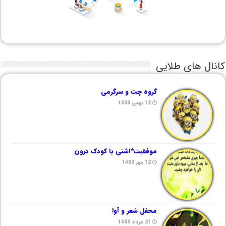
کانال های طلایی
گروه چت و سرگرمی
12 بهمن 1400
موفقیت*آشتی با کودک درون
12 مهر 1400
محفل شعر و آوا
21 مرداد 1400