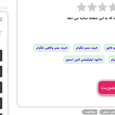
د که به این صفحه ستاره می دهد
 فالور
خرید ممبر تلگرام
خرید ممبر واقعی تلگرام
رام
دانلود اپلیکیشن لاین استور
ضویت
اس منش
موفقیت