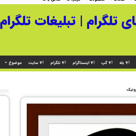
بله
گپ
اینستاگرام
تلگرام
سایت
موضوع
رونیک