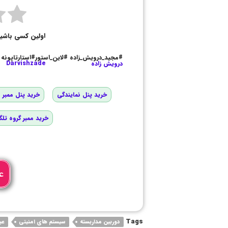
اولین کسی باشی
#مجید_درویش_زاده #لاین_استور#استارتاپونه
درویش زاده
Darvishzade
خرید پنل نمایندگی
خرید پنل ممبر و
خرید ممبر گروه تلگ
ع
Tags
دوربین مداربسته
سیستم های امنیتی
عب