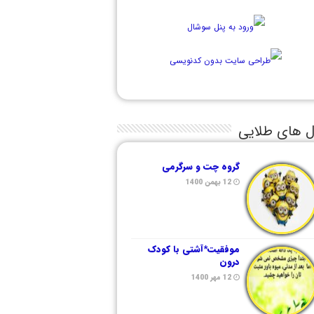
ل های طلایی
گروه چت و سرگرمی
12 بهمن 1400
موفقیت*آشتی با کودک
درون
12 مهر 1400