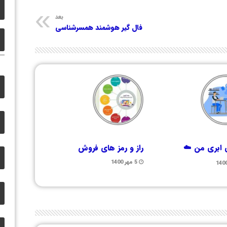
بعد
فال گیر هوشمند همسرشناسی
ابری من ☁️
راز و رمز های فروش
5 مهر 1400