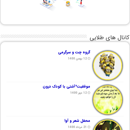
کانال های طلایی
گروه چت و سرگرمی
12 بهمن 1400
موفقیت*آشتی با کودک درون
12 مهر 1400
محفل شعر و آوا
21 مرداد 1400