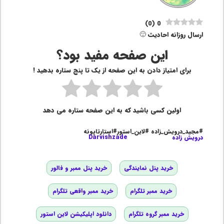
)
0
(
0
ارسال روزانه احادیث 🙂
این صفحه مفید بود؟
برای امتیاز دادن به این صفحه از یک تا پنج ستاره بدهید !
اولین کسی باشید که به این صفحه ستاره می دهد
#مجید_درویش_زاده #لاین_استور#استارتاپونه
درویش زاده
Darvishzade
خرید پنل نمایندگی
خرید پنل ممبر و فالور
خرید ممبر تلگرام
خرید ممبر واقعی تلگرام
خرید ممبر گروه تلگرام
دانلود اپلیکیشن لاین استور