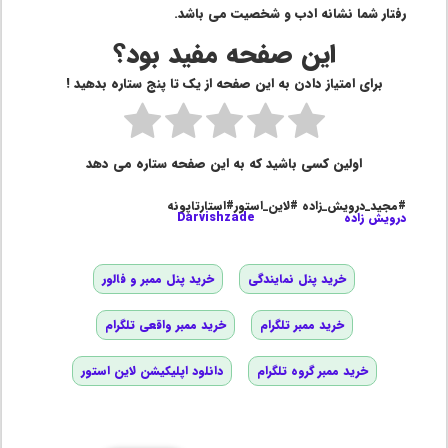
رفتار شما نشانه ادب و شخصیت می باشد.
این صفحه مفید بود؟
برای امتیاز دادن به این صفحه از یک تا پنج ستاره بدهید !
اولین کسی باشید که به این صفحه ستاره می دهد
#مجید_درویش_زاده #لاین_استور#استارتاپونه
درویش زاده
Darvishzade
خرید پنل نمایندگی
خرید پنل ممبر و فالور
خرید ممبر تلگرام
خرید ممبر واقعی تلگرام
خرید ممبر گروه تلگرام
دانلود اپلیکیشن لاین استور