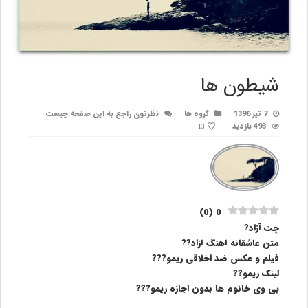
شیطون ها
7 تیر 1396
گروه ها
نظرتون راجع به این صفحه چیست
493 بازدید
13
)
0
(
0
چت آزاد?
متن عاشقانه آهنگ آزاد??
فیلم و عکس ضد اخلاقی ریمو???
لینک ریمو??
پی وی خانوم ها بدون اجازه ریمو???