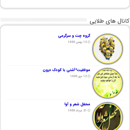
کانال های طلایی
گروه چت و سرگرمی
12 بهمن 1400
موفقیت*آشتی با کودک درون
12 مهر 1400
محفل شعر و آوا
21 مرداد 1400