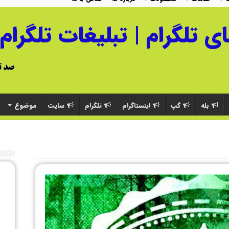
بله
گپ
اینستاگرام
تلگرام
سایت
موضوع