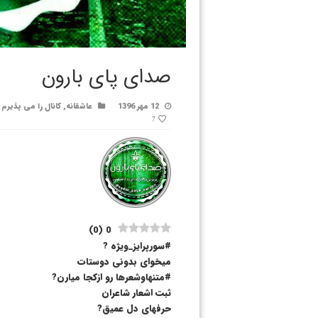
صدای پای بارون
12 مهر 1396
عاشقانه
,
کانال را می پذیرم
7
)
0
(
0
#سورپرایز_ویژه ?
میخوای بدونی دوستات
#متنهاو‌شعرها رو ازکجا میارن?
ثبت اشعار شاعران
حرفهای دل عمیق?