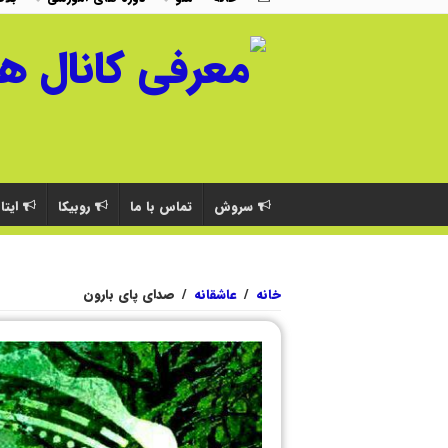
سروش
تماس با ما
روبیکا
ایتا
خانه
/
عاشقانه
/
صدای پای بارون