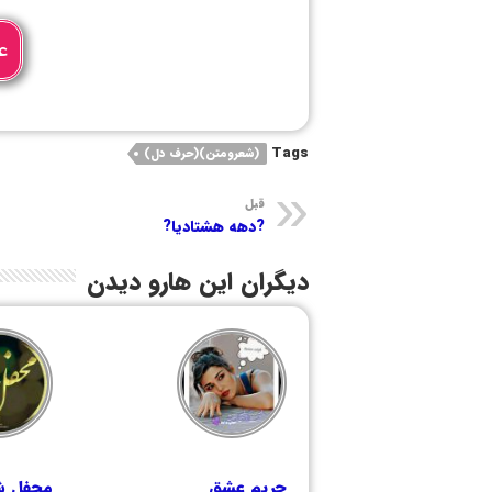
ع
Tags
(شعرومتن)(حرف دل)
قبل
?دهه هشتادیا?
دیگران این هارو دیدن
حریم عشق
محفل شع