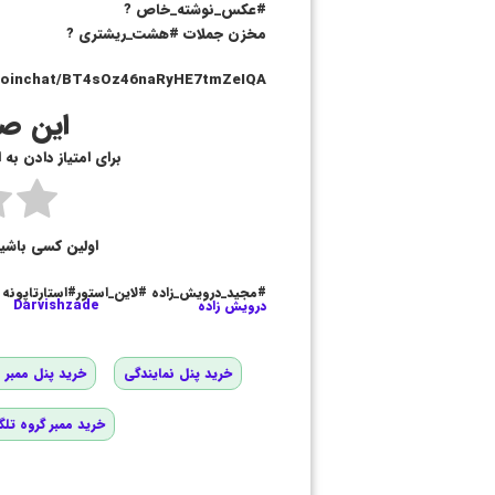
#عکس_نوشته_خاص ?
مخزن جملات #هشت_ریشتری ?
e/joinchat/BT4sOz46naRyHE7tmZeIQA
این صف
برای امتیاز دادن به
اولین کسی باشی
#مجید_درویش_زاده #لاین_استور#استارتاپونه
درویش زاده
Darvishzade
خرید پنل نمایندگی
خرید پنل ممبر و
خرید ممبر گروه تلگ