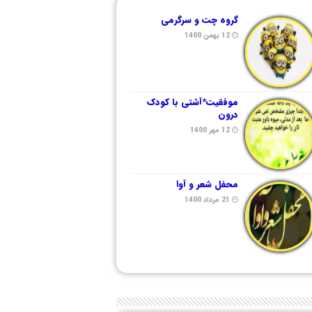
گروه چت و سرگرمی
12 بهمن 1400
موفقیت*آشتی با کودک
درون
12 مهر 1400
محفل شعر و آوا
21 مرداد 1400