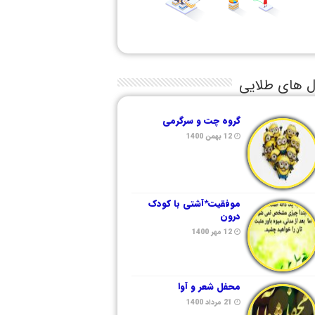
ل های طلایی
گروه چت و سرگرمی
12 بهمن 1400
موفقیت*آشتی با کودک
درون
12 مهر 1400
محفل شعر و آوا
21 مرداد 1400