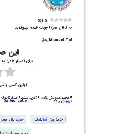
)
0
(
0
به کانال صرفا جهت خنده بپیوندید
sjkhandehTel@
این صف
برای امتیاز دادن به
اولین کسی باشی
#مجید_درویش_زاده #لاین_استور#استارتاپونه
درویش زاده
Darvishzade
خرید پنل نمایندگی
خرید پنل ممبر و
خرید ممبر گروه تلگ