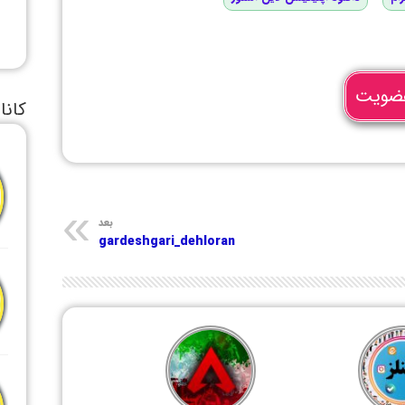
ضویت
کانا
بعد
gardeshgari_dehloran