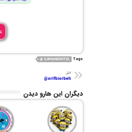
ع
Tags
SJKHANDEHTEL @
قبل
orifbiorbeh@
دیگران این هارو دیدن