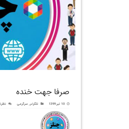
صرفا جهت خنده
10 تیر 1399
تلگرام
,
سرگرمی
نظرت