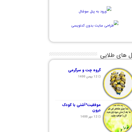
ل های طلایی
گروه چت و سرگرمی
12 بهمن 1400
موفقیت*آشتی با کودک
درون
12 مهر 1400