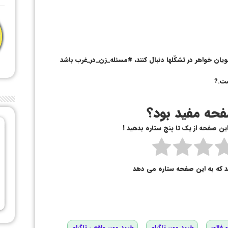
ان خواهر در تشکّلها دنبال کنند، #مسئله_زن_در_غرب باشد
ست.?
حه مفید بود؟
 این صفحه از یک تا پنج ستاره بدهید !
د که به این صفحه ستاره می دهد
 فالور
خرید ممبر تلگرام
خرید ممبر واقعی تلگرام