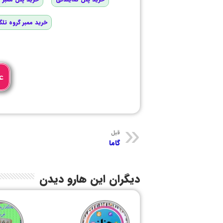
خرید ممبر گروه تلگ
ع
قبل
گاما
دیگران این هارو دیدن