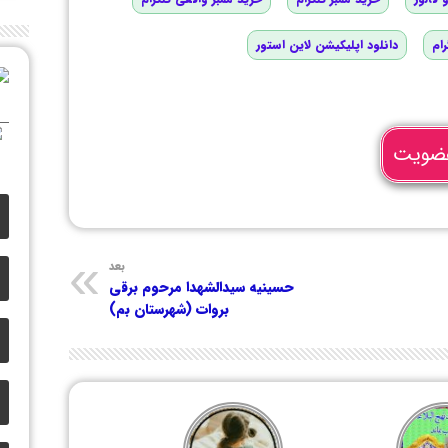
رام
دانلود اپلیکیشن لاین استور
ضویت
بعد
حسینیه سیدالشهدا مرحوم برقی
بروات (شهرستان بم)