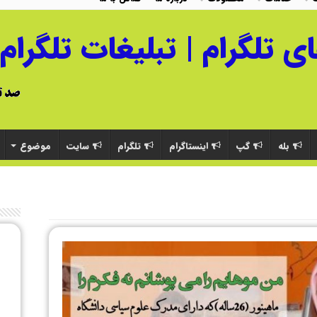
بله
گپ
اینستاگرام
تلگرام
سایت
موضوع