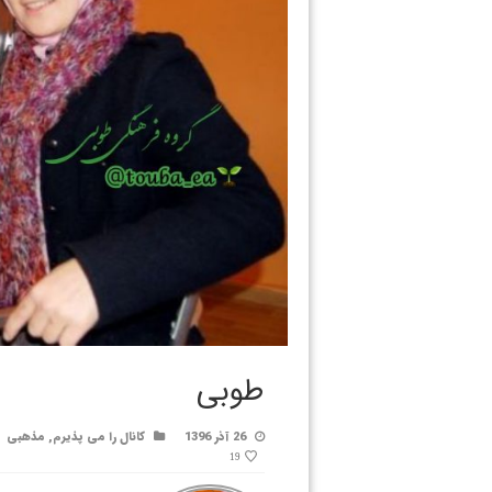
طوبی
26 آذر 1396
کانال را می پذیرم
,
مذهبی
19