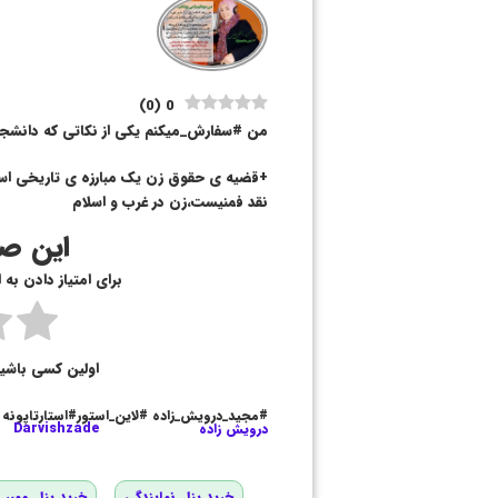
)
0
(
0
من #سفارش_میکنم یکی از نکاتی که دانشجوی
+قضیه ی حقوق زن یک مبارزه ی تاریخی ا
نقد فمنیست،زن در غرب و اسلام
این صف
برای امتیاز دادن به
اولین کسی باشی
#مجید_درویش_زاده #لاین_استور#استارتاپونه
درویش زاده
Darvishzade
خرید پنل نمایندگی
خرید پنل ممبر و