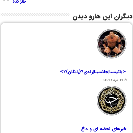
طنز کده
دیگران این هارو دیدن
⊰باتیستا|جانسینا|رندی?{رایگان}?⊱
11 مرداد 1401
خبرهای لحضه ای و داغ