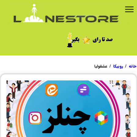
خانه
/
روبیکا
/
عشقولیا