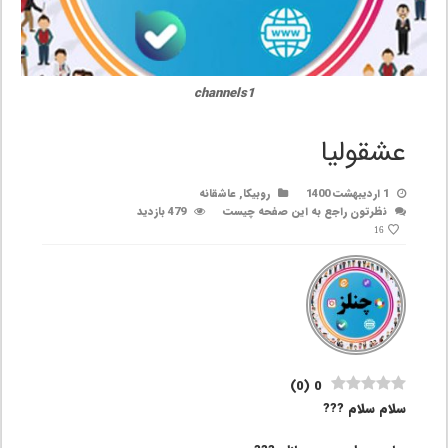
channels1
عشقولیا
1 اردیبهشت 1400
روبیکا
,
عاشقانه
نظرتون راجع به این صفحه چیست
479 بازدید
16
)
0
(
0
سلام سلام ???