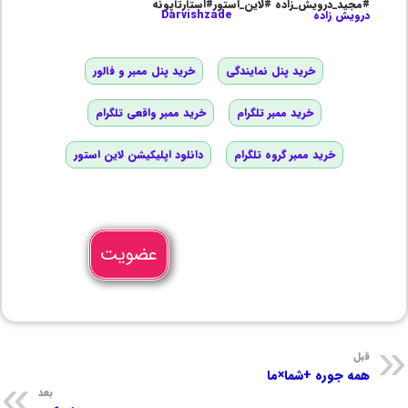
#مجید_درویش_زاده #لاین_استور#استارتاپونه
درویش زاده
Darvishzade
خرید پنل نمایندگی
خرید پنل ممبر و فالور
خرید ممبر تلگرام
خرید ممبر واقعی تلگرام
خرید ممبر گروه تلگرام
دانلود اپلیکیشن لاین استور
عضویت
قبل
همه جوره +شما×ما
بعد