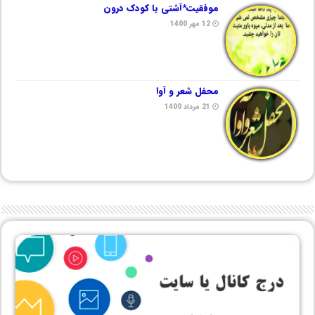
موفقیت*آشتی با کودک درون
12 مهر 1400
محفل شعر و آوا
21 مرداد 1400