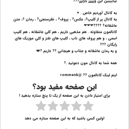
بیایییین این وررررر بازاررر???
یه کانال آوردیم خاص . ♥️
یه کانال پر از کلیپ?، عکس? ، پروف? ، نظرسنجی? ، رمان ?، متن
عاشقانه? ????❤❤❤
کانالمون متفاوته . هم مذهبی داریم ، هم کلی عاشقانه ، هم کلیپ
اسمی ، و هم پروف های ناب ، کلیپ های طنز و کلی موزیک های
رایگان ???
و یه رمان عاشقانه و جذاب و هیجانی ?? داریم ?❤️
همه شما به کانال مون دعوتید .?
اینم لینک کانالمون ?? @rommank
این صفحه مفید بود؟
برای امتیاز دادن به این صفحه از یک تا پنج ستاره بدهید !
اولین کسی باشید که به این صفحه ستاره می دهد