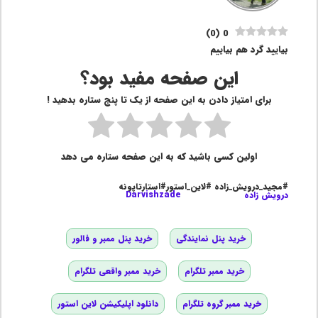
)
0
(
0
بیایید گرد هم بیاییم
این صفحه مفید بود؟
برای امتیاز دادن به این صفحه از یک تا پنج ستاره بدهید !
اولین کسی باشید که به این صفحه ستاره می دهد
#مجید_درویش_زاده #لاین_استور#استارتاپونه
درویش زاده
Darvishzade
خرید پنل نمایندگی
خرید پنل ممبر و فالور
خرید ممبر تلگرام
خرید ممبر واقعی تلگرام
خرید ممبر گروه تلگرام
دانلود اپلیکیشن لاین استور