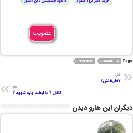
خرید ممبر گروه تلگرام
دانلود اپلیکیشن لاین استور
عضویت
Tags
PERFUME
COSMETIC
قبل
?فاز,&لش?
بعد
کانال ? با لبخند وارد شوید ?
دیگران این هارو دیدن