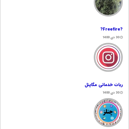
?Freefire?
30 دی 1400
ربات خدماتی مگاپنل
30 دی 1400