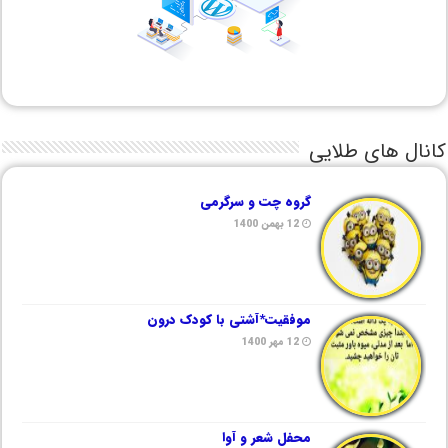
کانال های طلایی
گروه چت و سرگرمی
12 بهمن 1400
موفقیت*آشتی با کودک درون
12 مهر 1400
محفل شعر و آوا