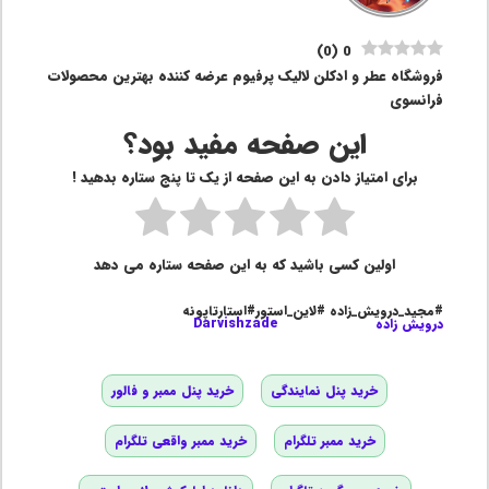
)
0
(
0
فروشگاه عطر و ادکلن لالیک پرفیوم عرضه کننده بهترین محصولات
فرانسوی
این صفحه مفید بود؟
برای امتیاز دادن به این صفحه از یک تا پنج ستاره بدهید !
اولین کسی باشید که به این صفحه ستاره می دهد
#مجید_درویش_زاده #لاین_استور#استارتاپونه
درویش زاده
Darvishzade
خرید پنل نمایندگی
خرید پنل ممبر و فالور
خرید ممبر تلگرام
خرید ممبر واقعی تلگرام